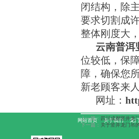
闭结构，除主
要求切割成
路桥龙门吊大车啃轨 的4步调整
方
整体刚度大
云南普洱
位较低，保
障，确保您
运梁车按行走方式分类 四川资
新老顾客来
阳
网址：
htt
上一篇：
四川成都竖井龙
网站首页
关于我们
龙门
下一篇：
关于竖井龙门吊