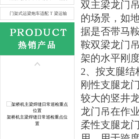
双主梁龙门
门架式运梁炮车适配 T 梁运输
的场景，如
据是否带马鞍
鞍双梁龙门
花架龙门吊的抗风性 比箱型龙
架的水平刚
门
2、按支腿结
刚性支腿龙
较大的竖井
龙门吊在作
架桥机主梁焊缝日常巡检重点位
置
柔性支腿龙
用，用于跨