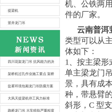
机、公铁两
提梁机
件的厂家。
竖井龙门吊
云南普洱
类型可以从
体如下：
1、按主梁形
四川花架龙门吊 抗风能力的决
单主梁龙门吊
架桥机过孔作业施工要点 架桥
景，具有成
盐雾环境包厢龙门吊防腐方案
种，带悬臂的
大风天提梁机停工风力标准
斜形，C 型
竖井龙门吊选型核心要点 竖井
龙
路桥龙门吊 大车啃轨严重程度