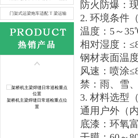
防火防爆：
门架式运梁炮车适配 T 梁运输
2. 环境条件
温度：5～35
花架龙门吊的抗风性 比箱型龙
相对湿度：≤8
门
钢材表面温度
风速：喷涂≤8m
禁：雨、雪
3. 材料选
架桥机主梁焊缝日常巡检重点位
置
通用户外（内陆
底漆：环氧富
干膜：60～80