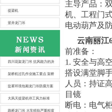
主导产品：
提梁机
机、工程门
竖井龙门吊
电动葫芦及
云南丽江
前准备：
1. 安全与
四川花架龙门吊 抗风能力的决
搭设满堂脚手
架桥机过孔作业施工要点 架桥
人员：持证
盐雾环境包厢龙门吊防腐方案
竖井龙门吊选型核心要点 竖井
目镜
龙
大风天提梁机停工风力标准
断电：电气
路桥龙门吊 大车啃轨严重程度