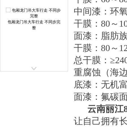
中间漆：环
包厢龙门吊大车行走 不同步完
干膜：80～10
整
面漆：脂肪
干膜：80～12
总干膜：≥24
重腐蚀（海边 
提梁机大车行走跑偏校正方案
提
底漆：无机
面漆：氟碳
云南丽江
让自己拥有