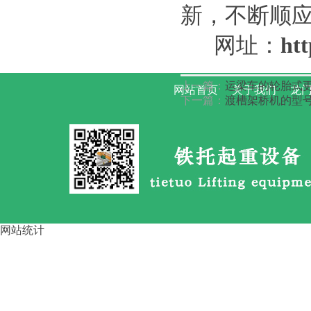
新，不断顺
路桥龙门吊大车啃轨 的4步调整
方
网址：
htt
上一篇：
运梁车的轮胎式更
网站首页
关于我们
龙门
下一篇：
渡槽架桥机的型号
运梁车按行走方式分类 四川资
阳
网站统计
广东惠州架桥机 加长跨径主梁
对