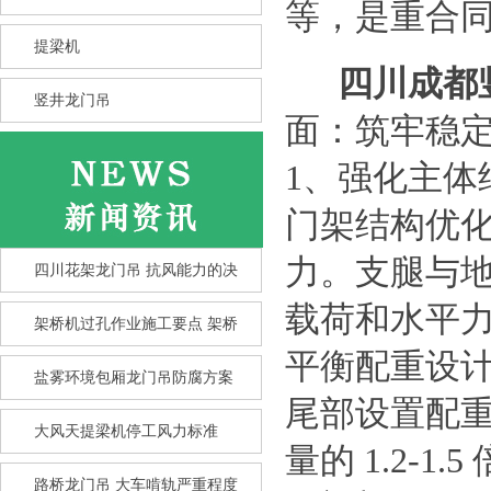
等，是重合
提梁机
四川成都
竖井龙门吊
面：筑牢稳
1、强化主体
门架结构优
力。支腿与
四川花架龙门吊 抗风能力的决
载荷和水平
架桥机过孔作业施工要点 架桥
平衡配重设
盐雾环境包厢龙门吊防腐方案
尾部设置配
大风天提梁机停工风力标准
量的 1.2-
竖井龙门吊选型核心要点 竖井
龙
路桥龙门吊 大车啃轨严重程度