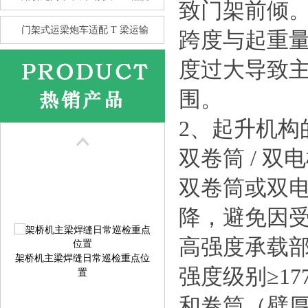
致门架前倾
门架式运梁炮车适配 T 梁运输
跨度与起重
度过大导致
围。
花架龙门吊的抗风性 比箱型龙
2、起升机构
门
双卷筒 / 
双卷筒或双
降，避免因
高强度承载部
架桥机主梁焊缝日常巡检重点位
置
强度级别≥17
和卷筒（壁厚