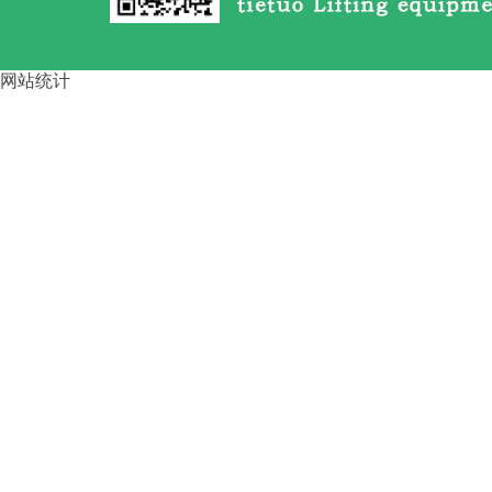
路桥龙门吊大车啃轨 的4步调整
方
网站统计
运梁车按行走方式分类 四川资
阳