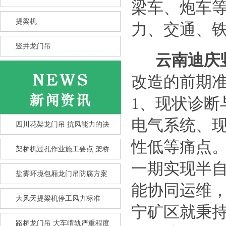
梁车、炮车
提梁机
力、交通、
竖井龙门吊
云南迪庆
改造的前期
1、现状诊
电气系统、
四川花架龙门吊 抗风能力的决
性低等痛点
架桥机过孔作业施工要点 架桥
一期实现半
盐雾环境包厢龙门吊防腐方案
能协同运维
竖井龙门吊选型核心要点 竖井
大风天提梁机停工风力标准
宁矿区就秉持
龙
路桥龙门吊 大车啃轨严重程度