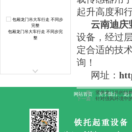
起升高度和
云南迪庆
包厢龙门吊大车行走 不同步完
设备，经过
整
定合适的技
询！
网址：
htt
提梁机大车行走跑偏校正方案
上一篇：
竖井龙门吊的结构
提
网站首页
关于我们
龙门
下一篇：
针对强风环境中