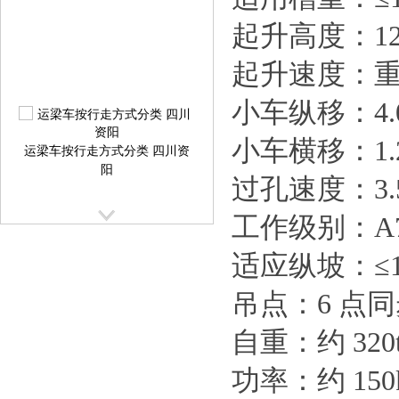
起升高度：1
起升速度：重载 
小车纵移：4.0
运梁车按行走方式分类 四川资
小车横移：1.2
阳
过孔速度：3.5
工作级别：A
适应纵坡：≤1
吊点：6 点
广东惠州架桥机 加长跨径主梁
自重：约 320
对
功率：约 150