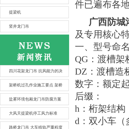
件已遍布各
提梁机
花架龙门吊的抗风性 比箱型龙
广西防城
门
竖井龙门吊
及专用核心
一、型号命
QG：渡槽架
DZ：渡槽造
四川花架龙门吊 抗风能力的决
架桥机主梁焊缝日常巡检重点位
置
数字：额定起
架桥机过孔作业施工要点 架桥
后缀：
盐雾环境包厢龙门吊防腐方案
h：桁架结构
大风天提梁机停工风力标准
d：双小车（
路桥龙门吊 大车啃轨严重程度