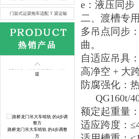
e：液压同步
包厢龙门吊大车行走 不同步完
整
门架式运梁炮车适配 T 梁运输
二、渡槽专
多吊点同步：4
曲。
自适应吊具：
提梁机大车行走跑偏校正方案
高净空 + 大
提
防腐强化：热镀
QG160t/4
额定起重量：1
适应跨度：≤4
路桥龙门吊大车啃轨 的4步调整
方
适用槽重：≤13