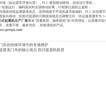
的地（如运梁车停放位置），PLC 规划移动路线，启动运行系统；
 / 轮胎运行，编码器实时反馈移动距离，行程限位器防止超程；
传感器持续监测梁体状态，若因地面不平或风速导致倾斜，PLC 自动调
纵向移动，轮胎式提梁机可根据场地灵活调整方向，转运速度通常为 3-5km/
门式起重机生产厂家
秉承“质量取胜，服务取胜”的 经营理念，以质量开
良，质量可靠，服务优良 ，价格满意的产品。
www.gzttqzj.com/
门吊在特殊环境中的专项维护
提梁龙门吊的核心优点 四川提梁机租赁