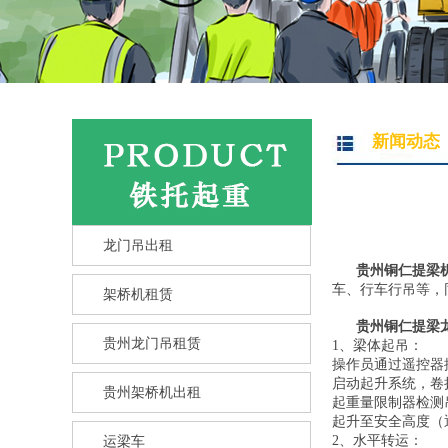
新闻动态
龙门吊出租
贵州铜仁提梁
车、行车行吊等，
架桥机租赁
贵州铜仁提梁
贵州龙门吊租赁
1、梁体起吊：
操作员通过遥控器
启动起升系统，卷
贵州架桥机出租
起重量限制器检测吊
起升至安全高度（
2、水平转运：
运梁车