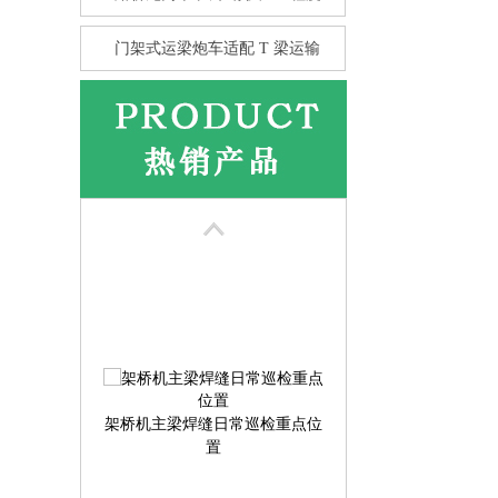
门架式运梁炮车适配 T 梁运输
花架龙门吊的抗风性 比箱型龙
门
架桥机主梁焊缝日常巡检重点位
置