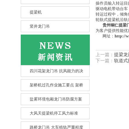
操作员输入转运目
驱动电机带动台车
提梁机
转运过程中，倾角
轮轨式提梁机沿轨道
贵州铜仁提梁
竖井龙门吊
为客户提供性能优
网址：
http://
上一篇：
提梁龙
下一篇：
轨道式
四川花架龙门吊 抗风能力的决
架桥机过孔作业施工要点 架桥
盐雾环境包厢龙门吊防腐方案
大风天提梁机停工风力标准
竖井龙门吊选型核心要点 竖井
龙
路桥龙门吊 大车啃轨严重程度