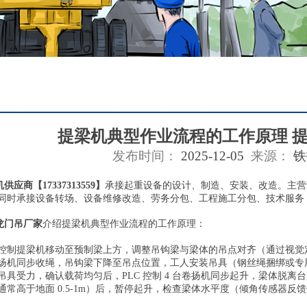
提梁机典型作业流程的工作原理 
发布时间：
2025-12-05
来源：
铁
机供应商
【17337313559】
承接起重设备的设计、制造、安装、改造。主营
同时承接设备转场、设备维修改造、劳务分包、工程施工分包、技术服务
龙门吊厂家
介绍提梁机典型作业流程的工作原理：
控制提梁机移动至预制梁上方，调整吊钩梁与梁体的吊点对齐（通过视觉定
扬机同步收绳，吊钩梁下降至吊点位置，工人安装吊具（钢丝绳捆绑或专
具受力，确认载荷均匀后，PLC 控制 4 台卷扬机同步起升，梁体脱离台座（
通常高于地面 0.5-1m）后，暂停起升，检查梁体水平度（倾角传感器