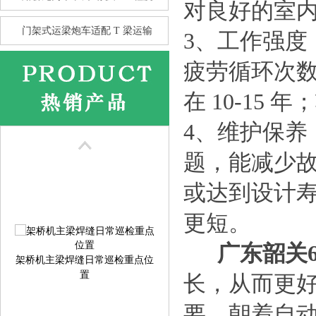
对良好的室
门架式运梁炮车适配 T 梁运输
3、工作强
疲劳循环次
在 10-1
花架龙门吊的抗风性 比箱型龙
4、维护保
门
题，能减少
或达到设计寿
更短。
广东韶关
架桥机主梁焊缝日常巡检重点位
置
长，从而更
要，朝着自