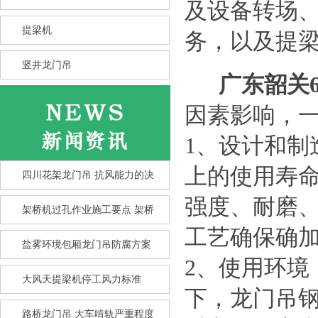
及设备转场
提梁机
务，以及提
竖井龙门吊
广东韶关
因素影响，
1、设计和制
上的使用寿
四川花架龙门吊 抗风能力的决
强度、耐磨
架桥机过孔作业施工要点 架桥
工艺确保确
盐雾环境包厢龙门吊防腐方案
2、使用环
大风天提梁机停工风力标准
竖井龙门吊选型核心要点 竖井
下，龙门吊
龙
路桥龙门吊 大车啃轨严重程度