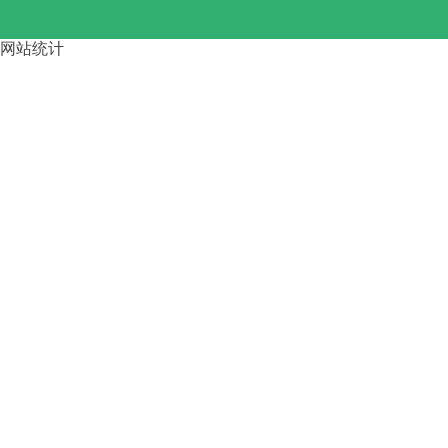
网站统计
路桥龙门吊大车啃轨 的4步调整
方
运梁车按行走方式分类 四川资
阳