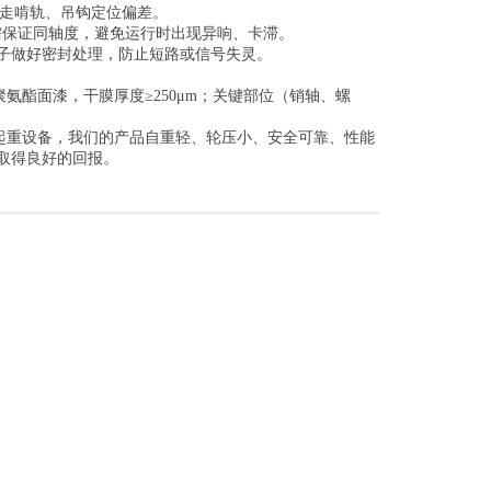
车行走啃轨、吊钩定位偏差。
时需保证同轴度，避免运行时出现异响、卡滞。
子做好密封处理，防止短路或信号失灵。
聚氨酯面漆，干膜厚度≥250μm；关键部位（销轴、螺
起重设备，我们的产品自重轻、轮压小、安全可靠、性能
取得良好的回报。