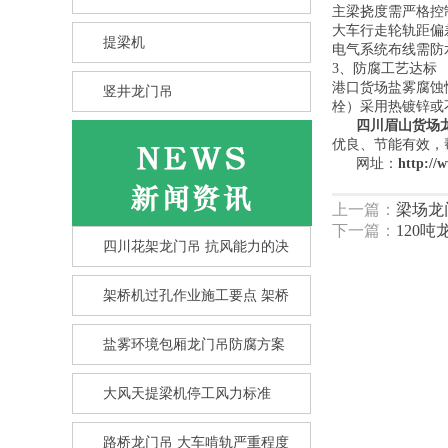
主梁挠度需严格控制
大车行走轮轨距偏
提梁机
电气系统布线需防
3、防腐工艺达标
港口货场盐雾腐蚀性
竖井龙门吊
栓）采用热镀锌或
四川眉山货场
优良、节能有效，
网址：
http://
上一篇：
梁场龙
下一篇：
120
四川花架龙门吊 抗风能力的决
架桥机过孔作业施工要点 架桥
竖井龙门吊选型核心要点 竖井
盐雾环境包厢龙门吊防腐方案
龙
大风天提梁机停工风力标准
路桥龙门吊 大车啃轨严重程度