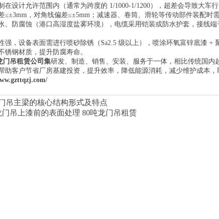
在设计允许范围内（通常为跨度的 1/1000-1/1200），超差会导致大
差≤±3mm，对角线偏差≤±5mm；减速器、卷筒、滑轮等传动部件装配
水、防腐蚀（港口高湿度盐雾环境），电缆采用铠装或防水护套，接线端
强，设备表面需进行喷砂除锈（Sa2.5 级以上），喷涂环氧富锌底漆 + 
不锈钢材质，提升防腐寿命。
龙门吊租赁公司集
研发、制造、销售、安装、服务于一体，相比传统国内
帮助客户节省厂房基建投资，提升效率，降低能源消耗，减少维护成本，
www.gzttqzj.com/
门吊主梁的核心结构形式及特点
吨龙门吊上漆前的表面处理 80吨龙门吊租赁