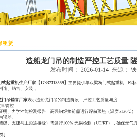
吊租赁
造船龙门吊的制造严控工艺质量 
发布时间：
2026-01-14
来源：
铁
门式起重机生产厂家
【17337313559】
主要提供单双梁桥门式起重机、欧标
制造、销售、安装 。
龙门吊销售厂家
表示造船龙门吊的制造阶段：严控工艺质量与度
质量管控
证明、力学性能检测报告，高强钢焊接前需进行焊前预热（温度≥120℃
为误差。
接缝、支腿与主梁连接缝）需进行100% 无损检测（UT/RT），确保无
。
控制