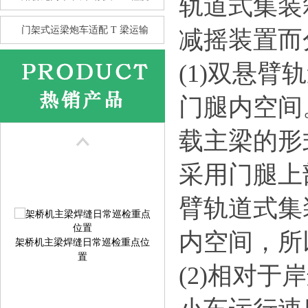
轨道式集装
门架式运梁炮车适配 T 梁运输
减摇装置而
(1)双悬
花架龙门吊的抗风性 比箱型龙
门腿内空间
门
载主梁的形
采用门腿上
臂轨道式集
内空间，所
架桥机主梁焊缝日常巡检重点位
置
(2)相对