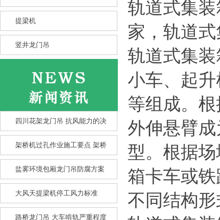
轨道式集装
提梁机
家，轨道式
竖井龙门吊
轨道式集装
小车、起升
等组成。根
四川花架龙门吊 抗风能力的决
外伸悬臂成
架桥机过孔作业施工要点 架桥
型。根据场
盐雾环境包厢龙门吊防腐方案
箱卡车或铁
竖井龙门吊选型核心要点 竖井
大风天提梁机停工风力标准
不同结构形
龙
路桥龙门吊 大车啃轨严重程度