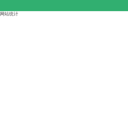
路桥龙门吊大车啃轨 的4步调整
网站统计
方
运梁车按行走方式分类 四川资
阳
广东惠州架桥机 加长跨径主梁