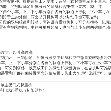
双主梁两种。根据造船工艺要求，造船门式起重机应具有单吊、
功能，特别应满足船体分段的翻身和合拢作业要求。58、造
下两个小车。上、下小车分别在各自的轨道上行驶，下小车可在
别跨于主梁外侧，两套起升机构可以分别动作也可联合动
分段的双钩抬吊和转动，两钩设有横移机构，可分别横移，以完
置有主钩和副钩，主钩可单独起吊，也可与上小车的两钩联合动
跨度大、起升高度高
双钩抬吊、三钩抬吊、船体分段空中翻身和空中微量旋转等多种
小车。上、下小车分别在各自的轨道上行驶，下小车可在上小车
构，可分别横移，以完成工件的微动和微量旋转，在合拢时可准
偏装置和下部纠偏装置两套纠偏装置，防止大车运行偏斜运行。
型单主梁门式起重机
芦门式起重机（桁架结构）