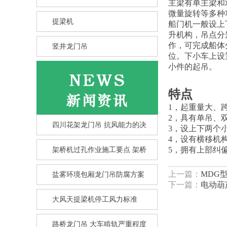
主梁有单主梁和
微量旋转等多种
提梁机
船门机一般设上
升机构，吊点分
作，可完成船体
竖井龙门吊
位。下小车上设
小件的起吊。
特点
1，起重量大、
2，具有单吊、
四川花架龙门吊 抗风能力的决
3，设上下两个
4，设有横移机
5，拥有上部纠
架桥机过孔作业施工要点 架桥
上一篇：
MDG
盐雾环境包厢龙门吊防腐方案
下一篇：
电动葫
大风天提梁机停工风力标准
竖井龙门吊选型核心要点 竖井
龙
路桥龙门吊 大车啃轨严重程度