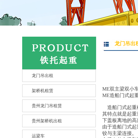
龙门吊出
龙门吊出租
ME双主梁双小
架桥机租赁
ME造船门式起
贵州龙门吊租赁
造船门式起重机
其特点就是起重量
下盖板离地的高度
贵州架桥机出租
由于造船门式起
铰与主梁连接。
运梁车