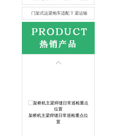
门架式运梁炮车适配 T 梁运输
花架龙门吊的抗风性 比箱型龙
门
架桥机主梁焊缝日常巡检重点位
置