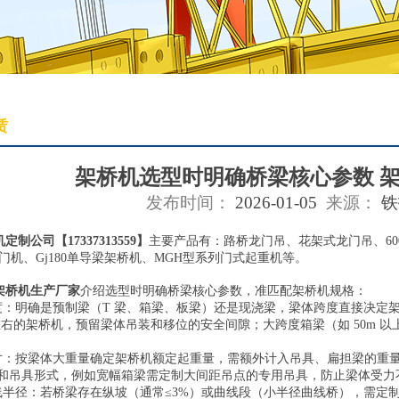
赁
架桥机选型时明确桥梁核心参数 
发布时间：
2026-01-05
来源：
铁
机定制公司【
17337313559】
主要产品有：路桥龙门吊、花架式龙门吊、600
船门机、Gj180单导梁架桥机、MGH型系列门式起重机等。
架桥机生产厂家
介绍选型时明确桥梁核心参数，准匹配架桥机规格：
：明确是预制梁（T 梁、箱梁、板梁）还是现浇梁，梁体跨度直接决定架桥机
m 左右的架桥机，预留梁体吊装和移位的安全间隙；大跨度箱梁（如 50m
寸：按梁体大重量确定架桥机额定起重量，需额外计入吊具、扁担梁的重量，预
和吊具形式，例如宽幅箱梁需定制大间距吊点的专用吊具，防止梁体受力
线半径：若桥梁存在纵坡（通常≤3%）或曲线段（小半径曲线桥），需定