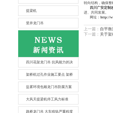
转向结构，确保整
四川广安定制
提梁机
进、共同发展。
网址：
http://
竖井龙门吊
上一篇：
自平衡
下一篇：
关于架
四川花架龙门吊 抗风能力的决
架桥机过孔作业施工要点 架桥
盐雾环境包厢龙门吊防腐方案
竖井龙门吊选型核心要点 竖井
大风天提梁机停工风力标准
龙
路桥龙门吊 大车啃轨严重程度