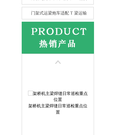
门架式运梁炮车适配 T 梁运输
花架龙门吊的抗风性 比箱型龙
门
架桥机主梁焊缝日常巡检重点位
置